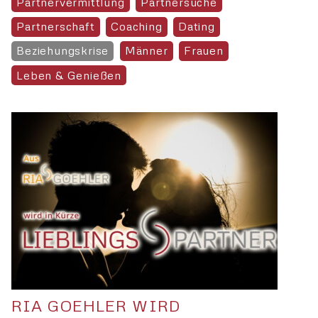
Partnervermittlung
Partnersuche
Partnerschaft
Coaching
Dating
Beziehungskrise
Männer
Frauen
Leben & Genießen
RIA GOEHLER WIRD