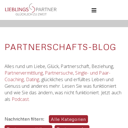
NAVIGATION
ÜBERSPRINGEN
HOME
COACHING
BLOG
COACHING
PARTNERSCHAFTS-BLOG
ÜBER UNS
KONTAKT
UNSERE PHILOSOPHIE
Alles rund um Liebe, Glück, Partnerschaft, Beziehung,
Partnervermittlung
,
Partnersuche
,
Single- und Paar-
Coaching
,
Dating
, glückliches und erfülltes Leben und
Genuss und anderes mehr. Lesen Sie was funktioniert
und wie Sie das ändern, was nicht funktioniert. Jetzt auch
als
Podcast
.
Nachrichten filtern:
Alle Kategorien