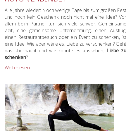
Alle Jahre wieder: Noch wenige Tage bis zum großen Fest
und noch kein Geschenk, noch nicht mal eine Idee? Vor
allem beim Partner tun sich viele schwer. Gemeinsame
Zeit, eine gemeinsame Unternehmung, einen Ausflug,
einen Restaurantbesuch oder ein Event zu schenken, ist
eine Idee. Wie aber wäre es, Liebe zu verschenken? Geht
das überhaupt und wie könnte es aussehen,
Liebe zu
schenken
?
Weiterlesen …
Liebe
schenken
oder
was
Deine
Beziehung
und
Dein
Auto
verbindet