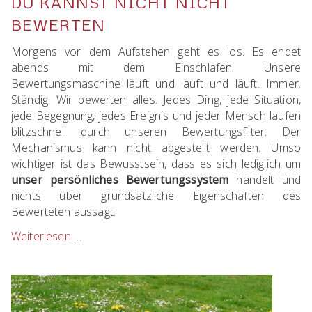
DU KANNST NICHT NICHT
BEWERTEN
Morgens vor dem Aufstehen geht es los. Es endet
abends mit dem Einschlafen. Unsere
Bewertungsmaschine läuft und läuft und läuft. Immer.
Ständig. Wir bewerten alles. Jedes Ding, jede Situation,
jede Begegnung, jedes Ereignis und jeder Mensch laufen
blitzschnell durch unseren Bewertungsfilter. Der
Mechanismus kann nicht abgestellt werden. Umso
wichtiger ist das Bewusstsein, dass es sich lediglich um
unser persönliches Bewertungssystem
handelt und
nichts über grundsätzliche Eigenschaften des
Bewerteten aussagt.
Weiterlesen …
Du
kannst
nicht
nicht
bewerten