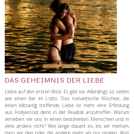
weiter
DAS GEHEIMNIS DER LIEBE
Liebe auf den ersten Blick. Es gibt sie. Allerdings so selten
wie einen 6er im Lotto. Das romantische Klischee, die
einen blitzartig treffende Liebe ist mehr eine Erfindung
aus Hollywood, denn in der Realität anzutreffen. Warum
verlieben wir uns in einen bestimmten Menschen und in
viele andere nicht? Wie lange dauert es, bis wir merken,
dass wir den oder die andere mehr als nur mögen. Was