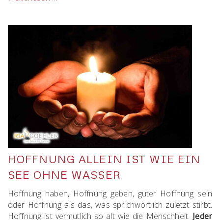
-
so
bringst
Du
sie
in
Deine
Beziehung
HOFFNUNG ALLEIN IST WIE EIN
SEE OHNE WASSER
Hoffnung haben, Hoffnung geben, guter Hoffnung sein
oder Hoffnung als das, was sprichwörtlich zuletzt stirbt.
Hoffnung ist vermutlich so alt wie die Menschheit.
Jeder