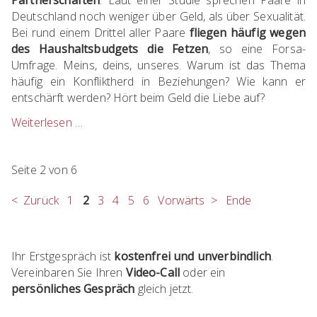
Partnerschaften
. Laut einer Studie sprechen Paare in
Deutschland noch weniger über Geld, als über Sexualität.
Bei rund einem Drittel aller Paare
fliegen häufig wegen
des Haushaltsbudgets die Fetzen
, so eine Forsa-
Umfrage. Meins, deins, unseres. Warum ist das Thema
häufig ein Konfliktherd in Beziehungen? Wie kann er
entschärft werden? Hört beim Geld die Liebe auf?
Weiterlesen …
Bei
Geld
hört
Seite 2 von 6
die
Liebe
Zurück
1
2
3
4
5
6
Vorwärts
Ende
auf
Ihr Erstgespräch ist
kostenfrei und unverbindlich
.
Vereinbaren Sie Ihren
Video-Call
oder ein
persönliches Gespräch
gleich jetzt.