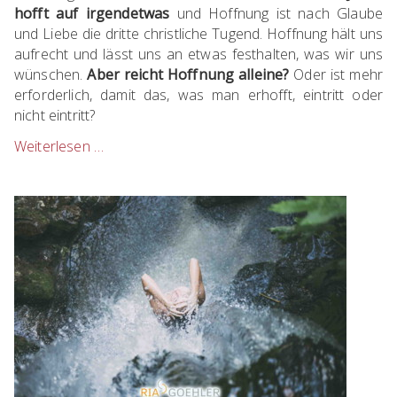
hofft auf irgendetwas
und Hoffnung ist nach Glaube
und Liebe die dritte christliche Tugend. Hoffnung hält uns
aufrecht und lässt uns an etwas festhalten, was wir uns
wünschen.
Aber reicht Hoffnung alleine?
Oder ist mehr
erforderlich, damit das, was man erhofft, eintritt oder
nicht eintritt?
Weiterlesen …
Hoffnung
allein
ist
wie
ein
See
ohne
Wasser