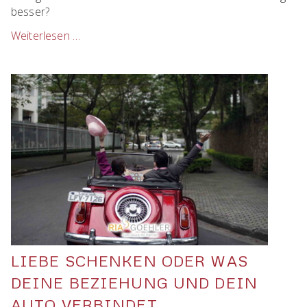
besser?
Weiterlesen …
Hat
jemand
Stress?
LIEBE SCHENKEN ODER WAS
DEINE BEZIEHUNG UND DEIN
AUTO VERBINDET