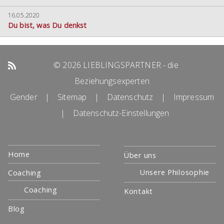
16.05.2020
Du bist, was Du denkst
© 2026 LIEBLINGSPARTNER - die
Beziehungsexperten
Gender
|
Sitemap
|
Datenschutz
|
Impressum
|
Datenschutz-Einstellungen
Navigation
Home
Über uns
überspringen
Coaching
Unsere Philosophie
Coaching
Kontakt
Blog