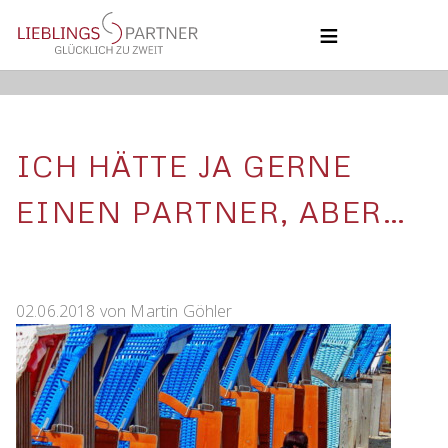
NAVIGATION
ÜBERSPRINGEN
HOME
COACHING
BLOG
COACHING
ICH HÄTTE JA GERNE
ÜBER UNS
KONTAKT
UNSERE PHILOSOPHIE
EINEN PARTNER, ABER…
02.06.2018
von
Martin Göhler