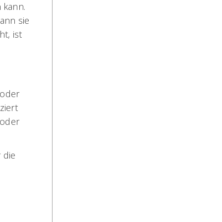
n kann.
wann sie
t, ist
 oder
ziert
 oder
 die