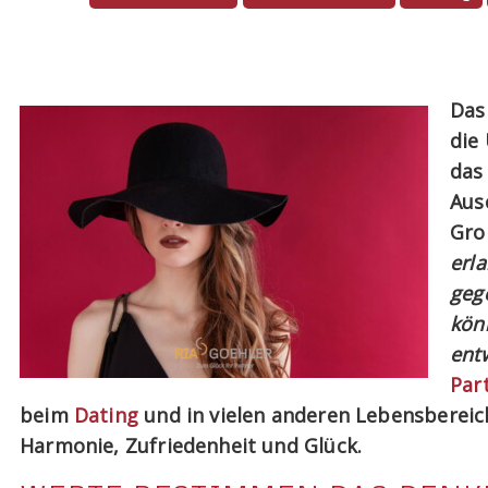
Das
die
das
Aus
Gro
erl
geg
kön
entw
Par
beim
Dating
und in vielen anderen Lebensbereic
Harmonie, Zufriedenheit und Glück.