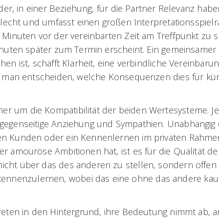
der, in einer Beziehung, für die Partner Relevanz habe
hlecht und umfasst einen großen Interpretationsspiel
 Minuten vor der vereinbarten Zeit am Treffpunkt zu s
Minuten später zum Termin erscheint. Ein gemeinsamer
n ist, schafft Klarheit, eine verbindliche Vereinbarun
nn man entscheiden, welche Konsequenzen dies für kün
r um die Kompatibilität der beiden Wertesysteme. Je
 gegenseitige Anziehung und Sympathien. Unabhängig 
uen Kunden oder ein Kennenlernen im privaten Rahme
r amouröse Ambitionen hat, ist es für die Qualität de
cht über das des anderen zu stellen, sondern offen 
ennenzulernen, wobei das eine ohne das andere ka
treten in den Hintergrund, ihre Bedeutung nimmt ab, 