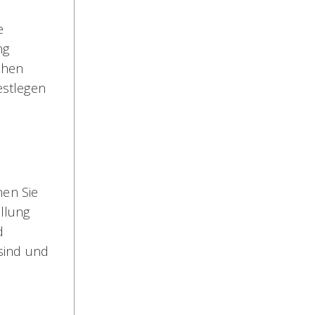
e
ng
chen
estlegen
nen Sie
llung
d
sind und