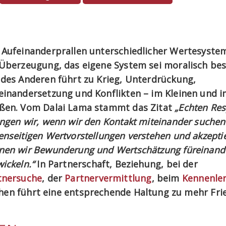
 Aufeinanderprallen unterschiedlicher Wertesyste
 Überzeugung, das eigene System sei moralisch bess
 des Anderen führt zu Krieg, Unterdrückung,
einandersetzung und Konflikten – im Kleinen und 
ßen. Vom Dalai Lama stammt das Zitat
„Echten Res
angen wir, wenn wir den Kontakt miteinander suchen
enseitigen Wertvorstellungen verstehen und akzepti
nen wir Bewunderung und Wertschätzung füreinand
ickeln.“
In Partnerschaft, Beziehung, bei der
tnersuche
, der
Partnervermittlung
, beim
Kennenle
hen führt eine entsprechende Haltung zu mehr Fri