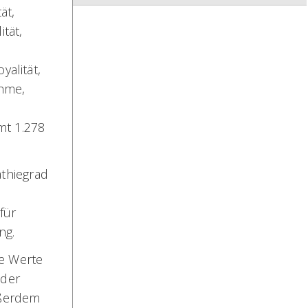
ät,
ität,
,
yalität,
ahme,
mt 1.278
thiegrad
für
ng.
me Werte
 der
ußerdem