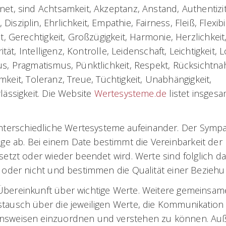
et, sind Achtsamkeit, Akzeptanz, Anstand, Authentizit
ziplin, Ehrlichkeit, Empathie, Fairness, Fleiß, Flexibil
t, Gerechtigkeit, Großzügigkeit, Harmonie, Herzlichkeit
tät, Intelligenz, Kontrolle, Leidenschaft, Leichtigkeit, Lo
us, Pragmatismus, Pünktlichkeit, Respekt, Rücksichtn
samkeit, Toleranz, Treue, Tüchtigkeit, Unabhängigkeit,
lässigkeit. Die Website
Wertesysteme.de
listet insgesa
terschiedliche Wertesysteme aufeinander. Der Sympa
e ab. Bei einem Date bestimmt die Vereinbarkeit der
setzt oder wieder beendet wird. Werte sind folglich da
t oder nicht und bestimmen die Qualität einer Beziehu
 Übereinkunft über wichtige Werte. Weitere gemeinsa
stausch über die jeweiligen Werte, die Kommunikation
tensweisen einzuordnen und verstehen zu können. A