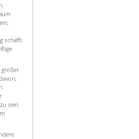
n.
raum.
ein,
g schafft
ftige
 größer
davon,
n
r
zu sein
um
andere