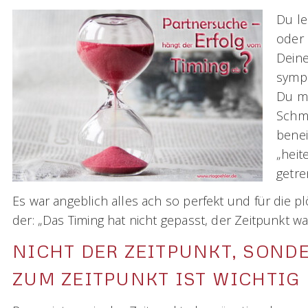
Du le
oder 
Deine
sympa
Du mu
Schme
benei
„heit
getre
Es war angeblich alles ach so perfekt und für die p
der: „Das Timing hat nicht gepasst, der Zeitpunkt war
NICHT DER ZEITPUNKT, SOND
ZUM ZEITPUNKT IST WICHTIG