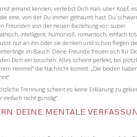
rnst jemand kennen, verliebst Dich Hals über Kopf, es 
die eine, von der Du immer geträumt hast. Du schwä
n Freunden von der neuen Beziehung vor: super
thisch, intelligent, humorvoll, romantisch, einfach tota
sst nur an ihn oder sie denken und schon fliegen di
tterlinge im Bauch. Deine Freunde freuen sich für D
den Dich ein bisschen. Alles scheint perfekt, bis plötz
erem Himmel“ die Nachricht kommt: „Die beiden haben
nnt“.
lötzliche Trennung scheint es keine Erklärung zu gebe
 einfach nicht günstig“.
ERN DEINE MENTALE VERFASSU