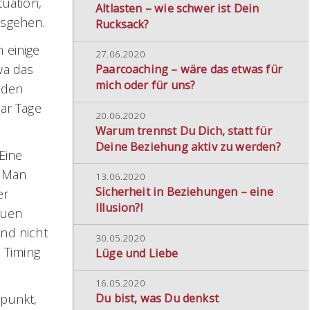
tuation,
Altlasten – wie schwer ist Dein
usgehen.
Rucksack?
 einige
27.06.2020
wa das
Paarcoaching – wäre das etwas für
mich oder für uns?
 den
aar Tage
20.06.2020
Warum trennst Du Dich, statt für
Deine Beziehung aktiv zu werden?
Eine
. Man
13.06.2020
Sicherheit in Beziehungen – eine
er
Illusion?!
euen
nd nicht
30.05.2020
 Timing
Lüge und Liebe
16.05.2020
Du bist, was Du denkst
tpunkt,