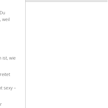
 Du
 weil
ist, wie
eitet
t sexy –
r