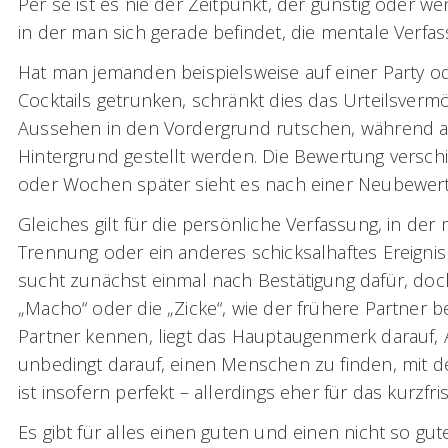
Per se ist es nie der Zeitpunkt, der günstig oder wen
in der man sich gerade befindet, die mentale Verf
Hat man jemanden beispielsweise auf einer Party od
Cocktails getrunken, schränkt dies das Urteilsverm
Aussehen in den Vordergrund rutschen, während an
Hintergrund gestellt werden. Die Bewertung verschi
oder Wochen später sieht es nach einer Neubewer
Gleiches gilt für die persönliche Verfassung, in de
Trennung oder ein anderes schicksalhaftes Ereignis 
sucht zunächst einmal nach Bestätigung dafür, doc
„Macho“ oder die „Zicke“, wie der frühere Partner 
Partner kennen, liegt das Hauptaugenmerk darauf, 
unbedingt darauf, einen Menschen zu finden, mit 
ist insofern perfekt – allerdings eher für das kurzfrist
Es gibt für alles einen guten und einen nicht so gut