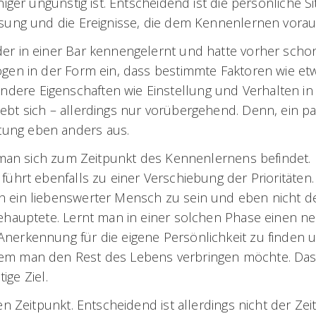
iger ungünstig ist. Entscheidend ist die persönliche Si
assung und die Ereignisse, die dem Kennenlernen vora
er in einer Bar kennengelernt und hatte vorher schon
ögen in der Form ein, dass bestimmte Faktoren wie et
dere Eigenschaften wie Einstellung und Verhalten in
ebt sich – allerdings nur vorübergehend. Denn, ein p
tung eben anders aus.
r man sich zum Zeitpunkt des Kennenlernens befindet. 
führt ebenfalls zu einer Verschiebung der Prioritäten
h ein liebenswerter Mensch zu sein und eben nicht d
behauptete. Lernt man in einer solchen Phase einen n
Anerkennung für die eigene Persönlichkeit zu finden u
dem man den Rest des Lebens verbringen möchte. Das
ige Ziel.
en Zeitpunkt. Entscheidend ist allerdings nicht der Zei