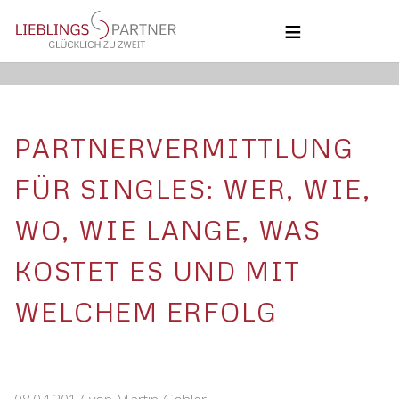
NAVIGATION
ÜBERSPRINGEN
HOME
COACHING
BLOG
COACHING
PARTNERVERMITTLUNG
ÜBER UNS
KONTAKT
UNSERE PHILOSOPHIE
FÜR SINGLES: WER, WIE,
WO, WIE LANGE, WAS
KOSTET ES UND MIT
WELCHEM ERFOLG