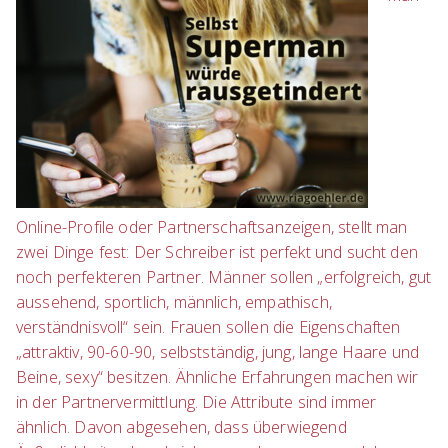
Online-Profile oder Partnerschaftsanzeigen, stellt man
zwei Dinge fest: Der Schreiber ist perfekt und sucht den
noch perfekteren Partner. Männer sollen „erfolgreich, gut
aussehend, sportlich, männlich, empathisch,
verständnisvoll“ sein. Frauen sollen die Eigenschaften
„attraktiv, 90-60-90, selbstständig, jung, lange Haare und
Beine, sexy“ besitzen. Ähnliche Erfahrungen machen wir
in der
Partnervermittlung
. Die Attribute sind immer
ähnlich. Davon abgesehen, dass überwiegend