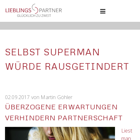
NAVIGATION
ÜBERSPRINGEN
HOME
COACHING
BLOG
COACHING
SELBST SUPERMAN
ÜBER UNS
KONTAKT
UNSERE PHILOSOPHIE
WÜRDE RAUSGETINDERT
02.09.2017
von
Martin Göhler
ÜBERZOGENE ERWARTUNGEN
VERHINDERN PARTNERSCHAFT
Liest
man