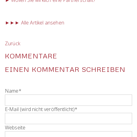
► Wollen Sie wirklich eine Partnerschaft?
►►► Alle Artikel ansehen
Zurück
KOMMENTARE
EINEN KOMMENTAR SCHREIBEN
Pflichtfeld
Name
*
Pflichtfeld
E-Mail (wird nicht veröffentlicht)
*
Webseite