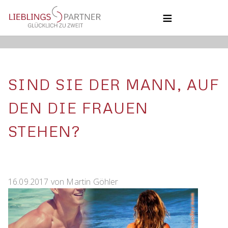
NAVIGATION
ÜBERSPRINGEN
HOME
COACHING
BLOG
COACHING
SIND SIE DER MANN, AUF
ÜBER UNS
KONTAKT
UNSERE PHILOSOPHIE
DEN DIE FRAUEN
STEHEN?
16.09.2017
von
Martin Göhler