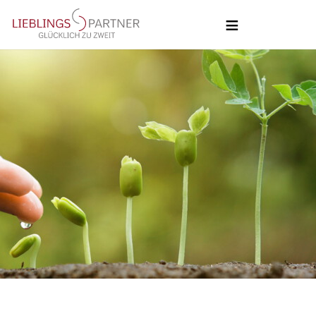
NAVIGATION
ÜBERSPRINGEN
HOME
COACHING
COACHING
BLOG
ÜBER UNS
KONTAKT
UNSERE PHILOSOPHIE