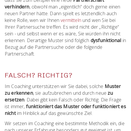
dass sie zum Beispiel eine neue
Partnerschaft
verhindern
, obwohl man „eigentlich“ doch gerne einen
neuen Partner hätte. Dann spielt es letztendlich auch
keine Rolle, wen wir Ihnen
vermitteln
und wen Sie bei
Ihrer Partnersuche treffen. Es wird nicht der „Richtige“
sein - und selbst wenn er es wäre, Sie würden ihn nicht
erkennen. Derartige Muster sind folglich
dysfunktional
in
Bezug auf die Partnersuche oder die folgende
Partnerschaft.
FALSCH? RICHTIG?
Im Coaching unterstützen wir Sie dabei, solche
Muster
zu erkennen
, sie aufzubrechen und durch neue
zu
ersetzen
. Dabei gibt kein Falsch oder Richtig. Die Frage
ist immer,
funktioniert das Muster oder funktioniert es
nicht
im Hinblick auf das gewünschte Ziel.
Wir setzen im Coaching eine bestimmte Methodik ein, die
nach unserer Erfahrung besonders gut geeignet ist, um